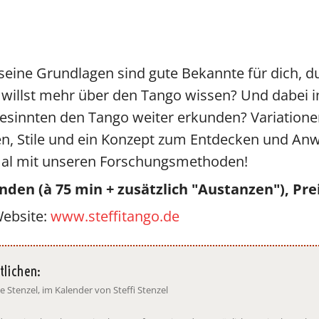
Vicky
SteffiTango
Tango y más
TANZerei
Tanzschule
eine Grundlagen sind gute Bekannte für dich, d
e.V,
WILFEGO
 willst mehr über den Tango wissen? Und dabei i
gesinnten den Tango weiter erkunden? Variatio
, Stile und ein Konzept zum Entdecken und Anw
mal mit unseren Forschungsmethoden!
nden (à 75 min + zusätzlich "Austanzen"), Prei
Website:
www.steffitango.de
tlichen:
e Stenzel, im Kalender von Steffi Stenzel