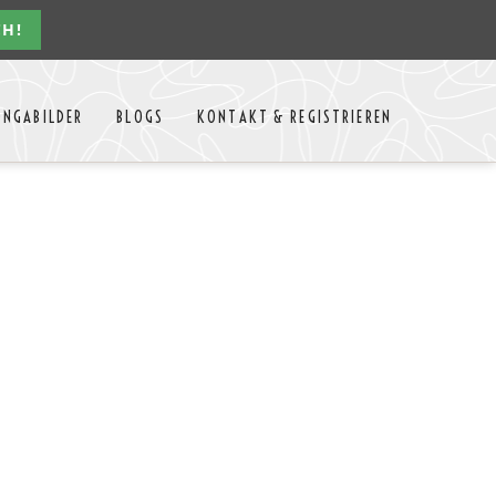
CH!
Navigation
ONGABILDER
BLOGS
KONTAKT & REGISTRIEREN
überspringen
n Jahres
Kontakt
Mitglieder Login
MTango
Mitglieder Registrieren
Anbieter-Events eintragen