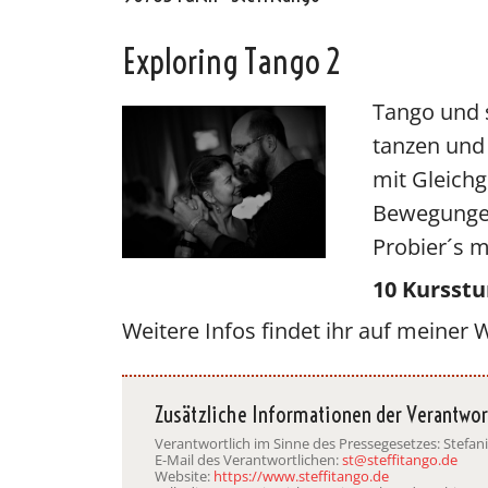
Exploring Tango 2
Oscar y 
Tango und s
tanzen und
mit Gleich
Bewegungen
Probier´s 
10 Kursstu
Weitere Infos findet ihr auf meiner 
Zusätzliche Informationen der Verantwor
Verantwortlich im Sinne des Pressegesetzes: Stefani
E-Mail des Verantwortlichen:
st@steffitango.de
Website:
https://www.steffitango.de