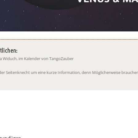
tlichen:
ina Widuch, im Kalender von TangoZauber
t der Seitenknecht um eine kurze Information, denn Möglicherweise brauchen