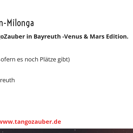
n-Milonga
Vicky
SteffiTango
Tango y más
TANZerei
Tanzschule
e.V,
WILFEGO
goZauber in Bayreuth -Venus & Mars Edition.
ofern es noch Plätze gibt)
yreuth
www.tangozauber.de