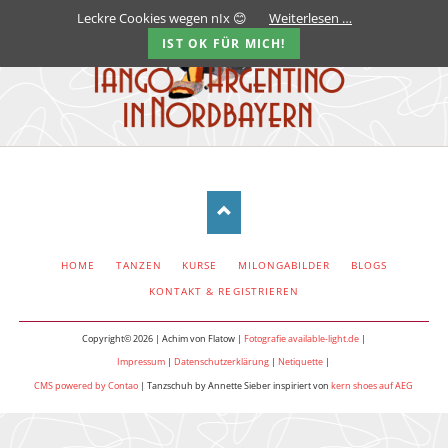
Leckre Cookies wegen nIx 😊
Weiterlesen …
IST OK FÜR MICH!
NAVIGATION
HOME
TANZEN
KURSE
MILONGABILDER
BLOGS
ÜBERSPRINGEN
KONTAKT & REGISTRIEREN
Copyright© 2026 | Achim von Flatow |
Fotografie available-light.de
|
Impressum
|
Datenschutzerklärung
|
Netiquette
|
CMS powered by Contao
| Tanzschuh by Annette Sieber inspiriert von
kern shoes auf AEG