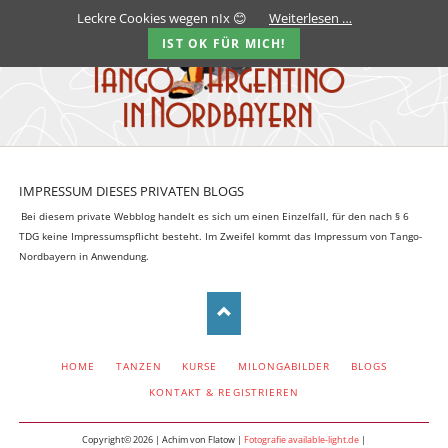
Leckre Cookies wegen nIx 😊
Weiterlesen …
IST OK FÜR MICH!
IMPRESSUM DIESES PRIVATEN BLOGS
Bei diesem private Webblog handelt es sich um einen Einzelfall, für den nach § 6
TDG keine Impressumspflicht besteht. Im Zweifel kommt das Impressum von Tango-
Nordbayern in Anwendung.
NAVIGATION
HOME
TANZEN
KURSE
MILONGABILDER
BLOGS
ÜBERSPRINGEN
KONTAKT & REGISTRIEREN
Copyright© 2026 | Achim von Flatow |
Fotografie available-light.de
|