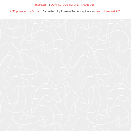
Impressum
|
Datenschutzerklärung
|
Netiquette
|
CMS powered by Contao
| Tanzschuh by Annette Sieber inspiriert von
kern shoes auf AEG