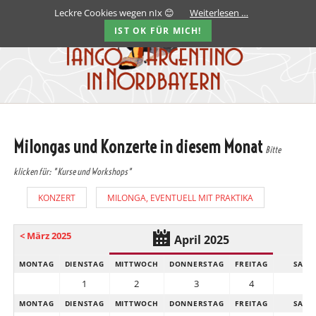
Leckre Cookies wegen nIx 😊
Weiterlesen …
IST OK FÜR MICH!
Milongas und Konzerte in diesem Monat
Bitte
klicken für: "Kurse und Workshops"
KONZERT
MILONGA, EVENTUELL MIT PRAKTIKA
< März 2025
April 2025
MONTAG
DIENSTAG
MITTWOCH
DONNERSTAG
FREITAG
SAMS
1
2
3
4
5
MONTAG
DIENSTAG
MITTWOCH
DONNERSTAG
FREITAG
SAMS