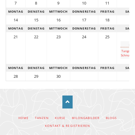
7
8
9
10
11
1
MONTAG
DIENSTAG
MITTWOCH
DONNERSTAG
FREITAG
SAMS
14
15
16
17
18
1
MONTAG
DIENSTAG
MITTWOCH
DONNERSTAG
FREITAG
SAMS
21
22
23
24
25
2
Für
Tango Ar
Schnuppe
MONTAG
DIENSTAG
MITTWOCH
DONNERSTAG
FREITAG
SAMS
28
29
30
NAVIGATION
HOME
TANZEN
KURSE
MILONGABILDER
BLOGS
ÜBERSPRINGEN
KONTAKT & REGISTRIEREN