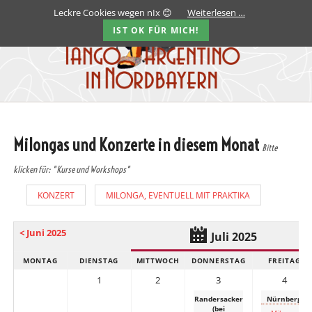
Leckre Cookies wegen nIx 😊
Weiterlesen …
IST OK FÜR MICH!
Milongas und Konzerte in diesem Monat
Bitte
klicken für: "Kurse und Workshops"
KONZERT
MILONGA, EVENTUELL MIT PRAKTIKA
< Juni 2025
Juli 2025
MONTAG
DIENSTAG
MITTWOCH
DONNERSTAG
FREITAG
1
2
3
4
Randersacker
Nürnberg
(bei