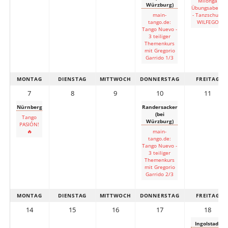
Milonga
Würzburg)
Übungsabend
main-
- Tanzschule
tango.de:
WILFEGO
Tango Nuevo -
3 teiliger
Themenkurs
mit Gregorio
Garrido 1/3
MONTAG
DIENSTAG
MITTWOCH
DONNERSTAG
FREITAG
7
8
9
10
11
Nürnberg
Randersacker
(bei
Tango
Würzburg)
PASIÓN!
🔥
main-
tango.de:
Tango Nuevo -
3 teiliger
Themenkurs
mit Gregorio
Garrido 2/3
MONTAG
DIENSTAG
MITTWOCH
DONNERSTAG
FREITAG
14
15
16
17
18
Ingolstadt