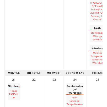
!! VERLEGT !!
OPEN-AIR-
Milonga en
Vivo mit "Don
Sampo y La
Vartuli"
Fürth
Steffitango:
Milonga
Volverás
Nürnberg
Milonga
Übungsabend
- Tanzschule
WILFEGO
MONTAG
DIENSTAG
MITTWOCH
DONNERSTAG
FREITAG
21
22
23
24
25
Nürnberg
Randersacker
(bei
Tango
Würzburg)
PASIÓN!
🔥
main-
tango.de:
Tango Nuevo -