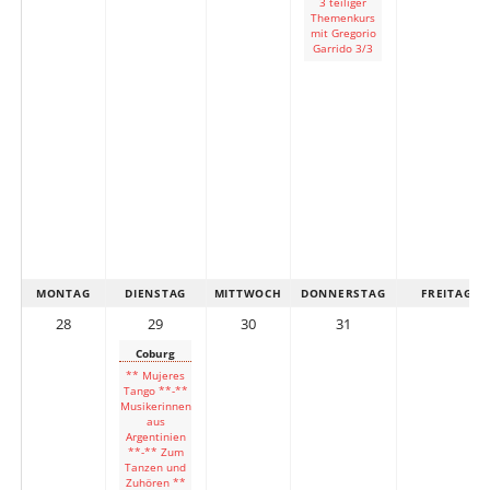
3 teiliger
Themenkurs
mit Gregorio
Garrido 3/3
MONTAG
DIENSTAG
MITTWOCH
DONNERSTAG
FREITAG
28
29
30
31
Coburg
** Mujeres
Tango **-**
Musikerinnen
aus
Argentinien
**-** Zum
Tanzen und
Zuhören **