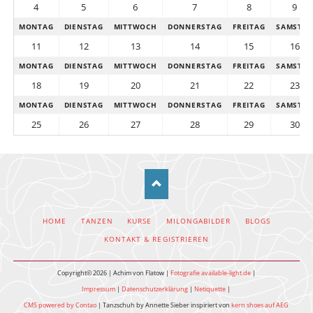
4
5
6
7
8
9
MONTAG
DIENSTAG
MITTWOCH
DONNERSTAG
FREITAG
SAMSTA
11
12
13
14
15
16
MONTAG
DIENSTAG
MITTWOCH
DONNERSTAG
FREITAG
SAMSTA
18
19
20
21
22
23
MONTAG
DIENSTAG
MITTWOCH
DONNERSTAG
FREITAG
SAMSTA
25
26
27
28
29
30
NAVIGATION
HOME
TANZEN
KURSE
MILONGABILDER
BLOGS
ÜBERSPRINGEN
KONTAKT & REGISTRIEREN
Copyright© 2026 | Achim von Flatow |
Fotografie available-light.de
|
Impressum
|
Datenschutzerklärung
|
Netiquette
|
CMS powered by Contao
| Tanzschuh by Annette Sieber inspiriert von
kern shoes auf AEG