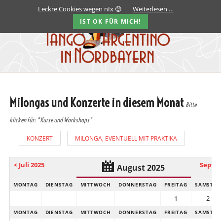
Leckre Cookies wegen nIx 😊
Weiterlesen …
IST OK FÜR MICH!
Milongas und Konzerte in diesem Monat
Bitte
klicken für: "Kurse und Workshops"
KONZERT
MILONGA, EVENTUELL MIT PRAKTIKA
< Juli 2025
Septem
August 2025
MONTAG
DIENSTAG
MITTWOCH
DONNERSTAG
FREITAG
SAMSTA
1
2
MONTAG
DIENSTAG
MITTWOCH
DONNERSTAG
FREITAG
SAMSTA