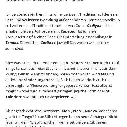
verändern? Sollten wir neue Regeln einführen?
Ich persönlich bin hier hin und her gerissen.
Tradition
auf der einen
Seite und
Weiterentwicklung
auf der anderen. Der traditionelle TA
soll weiterleben! Tradition ist meist etwas Gutes.
Codigos
sollen
erhalten bleiben. Auffordern mit
Cabeceo
? Ist für viele
Voraussetzung für einen Tanz. Die Unterteilung einer Milonga in
Tandas
. Dazwischen
Cortinas
. Jawohl! Das wollen wir - also ich
zumindest.
Aber was ist mit dem "Anderen", dem "
Neuen
"? Damen fordern auf.
Einige tanzen aus freien Stücken mit einer anderen (nicht aus dem
Zwang, keinen Mann zu finden). Sollen oder wollen wir diese und
andere
Veränderungen
? Schließlich haben wir doch auch die
ursprüngliche "Kleiderordnung" angepasst. Farben. Fast alles ist
möglich - oder wird zumindest getragen. Jegliche Form oder Stil.
Tolerieren
wir nur oder
akzeptieren
wir?
Gleichgeschlechtliche Tanzpaare?
Non-, Neo- , Nuevo-
oder sonst
gearteter Tango? Neue Stilrichtungen haben neue Anhänger. Nicht
jeder will dem "Ursprünglichen" verhaftet bleiben. Gibt es ein