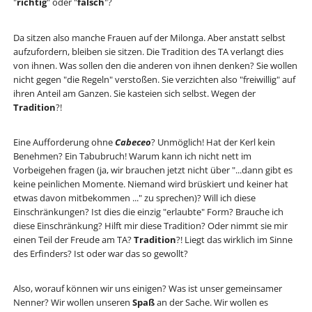
"
richtig
" oder "
falsch
"?
Da sitzen also manche Frauen auf der Milonga. Aber anstatt selbst
aufzufordern, bleiben sie sitzen. Die Tradition des TA verlangt dies
von ihnen. Was sollen den die anderen von ihnen denken? Sie wollen
nicht gegen "die Regeln" verstoßen. Sie verzichten also "freiwillig" auf
ihren Anteil am Ganzen. Sie kasteien sich selbst. Wegen der
Tradition
?!
Eine Aufforderung ohne
Cabeceo
? Unmöglich! Hat der Kerl kein
Benehmen? Ein Tabubruch! Warum kann ich nicht nett im
Vorbeigehen fragen (ja, wir brauchen jetzt nicht über "...dann gibt es
keine peinlichen Momente. Niemand wird brüskiert und keiner hat
etwas davon mitbekommen ..." zu sprechen)? Will ich diese
Einschränkungen? Ist dies die einzig "erlaubte" Form? Brauche ich
diese Einschränkung? Hilft mir diese Tradition? Oder nimmt sie mir
einen Teil der Freude am TA?
Tradition
?! Liegt das wirklich im Sinne
des Erfinders? Ist oder war das so gewollt?
Also, worauf können wir uns einigen? Was ist unser gemeinsamer
Nenner? Wir wollen unseren
Spaß
an der Sache. Wir wollen es