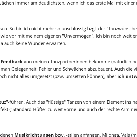
ächen immer am deutlichsten, wenn ich das erste Mal mit einer n
sen. So bin ich nicht mehr so unschlüssig bzgl. der "Tanzwünsc
 wie vor mit meinem eigenen "Unvermögen". Ich bin noch weit ent
 ja auch keine Wunder erwarten.
)
Feedback
von meinen Tanzpartnerinnen bekomme (natürlich n
t man Gelegenheit, Fehler und Schwächen abzubauen). Auch die v
noch nicht alles umgesetzt (bzw. umsetzen können), aber
ich entw
uz"-führen. Auch das "flüssige" Tanzen von einem Element ins nä
ekt ("Standard-Hüfte" zu weit vorne und auch der rechte Arm ne
iedenen
Musikrichtungen
bzw. -stilen anfangen. Milonga, Vals (