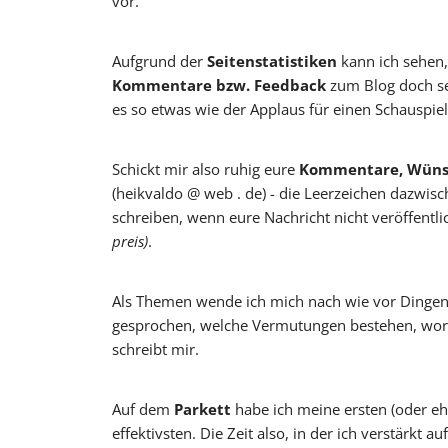
vor.
Aufgrund der
Seitenstatistiken
kann ich sehen,
Oscar y 
Kommentare bzw. Feedback
zum Blog doch se
es so etwas wie der Applaus für einen Schauspiel
Schickt mir also ruhig eure
Kommentare, Wünsch
(heikvaldo @ web . de) - die Leerzeichen dazwis
schreiben, wenn eure Nachricht nicht veröffentli
preis)
.
Als Themen wende ich mich nach wie vor Dingen
gesprochen, welche Vermutungen bestehen, worüber
schreibt mir.
Auf dem
Parkett
habe ich meine ersten (oder eh
effektivsten. Die Zeit also, in der ich verstärk