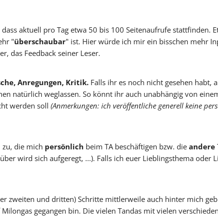
 dass aktuell pro Tag etwa 50 bis 100 Seitenaufrufe stattfinden. 
Vicky
SteffiTango
Tango y más
TANZerei
Tanzschule
hr "
überschaubar
" ist. Hier würde ich mir ein bisschen mehr I
e.V,
WILFEGO
er, das Feedback seiner Leser.
e, Anregungen, Kritik.
Falls ihr es noch nicht gesehen habt, 
chen natürlich weglassen. So könnt ihr auch unabhängig von eine
cht werden soll
(Anmerkungen: ich veröffentliche generell keine per
 zu, die mich
persönlich
beim TA beschäftigen bzw. die
andere
 wird sich aufgeregt, ...). Falls ich euer Lieblingsthema oder L
er zweiten und dritten) Schritte mittlerweile auch hinter mich ge
t auf Milongas gegangen bin. Die vielen Tandas mit vielen verschie