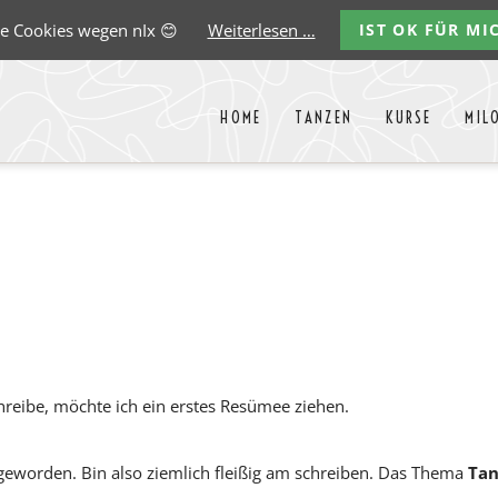
e Cookies wegen nIx 😊
Weiterlesen …
IST OK FÜR MI
HOME
TANZEN
KURSE
MIL
Liste aller Events des kommende
y
Carlos
Ernst
Gregorio
Marco
Paredes
Lehmann
Garido
González
chreibe, möchte ich ein erstes Resümee ziehen.
 geworden. Bin also ziemlich fleißig am schreiben. Das Thema
Tan