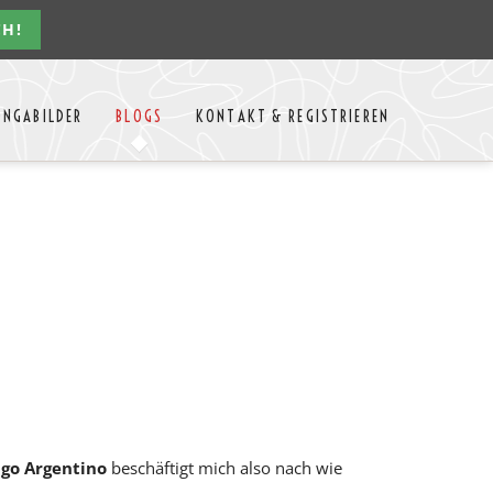
CH!
Navigation
ONGABILDER
BLOGS
KONTAKT & REGISTRIEREN
überspringen
n Jahres
Kontakt
Mitglieder Login
MTango
Mitglieder Registrieren
Anbieter-Events eintragen
go Argentino
beschäftigt mich also nach wie