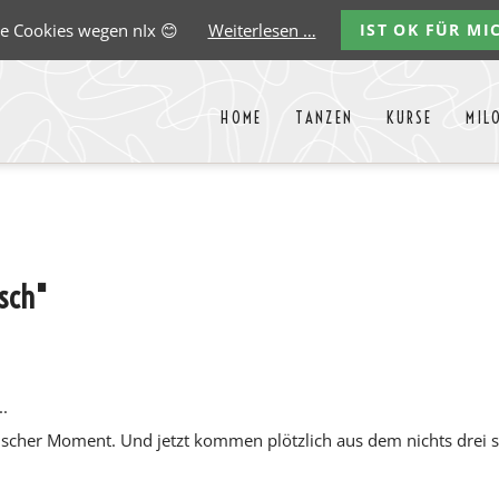
e Cookies wegen nIx 😊
Weiterlesen …
IST OK FÜR MI
HOME
TANZEN
KURSE
MIL
Liste aller Events des kommende
y
Carlos
Ernst
Gregorio
Marco
Paredes
Lehmann
Garido
González
isch"
.
magischer Moment. Und jetzt kommen plötzlich aus dem nichts drei