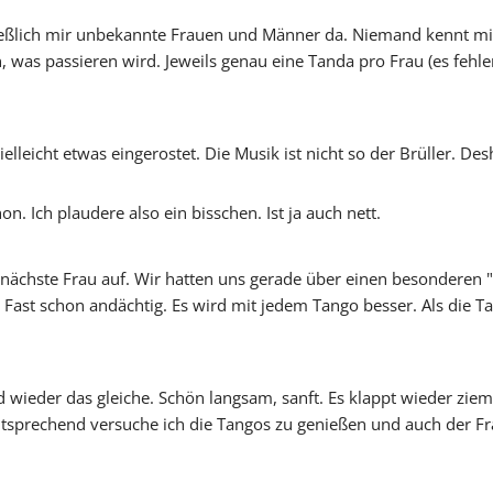
ließlich mir unbekannte Frauen und Männer da. Niemand kennt mic
 was passieren wird. Jeweils genau eine Tanda pro Frau (es fehle
Vicky
SteffiTango
Tango y más
TANZerei
Tanzschule
e.V,
WILFEGO
ielleicht etwas eingerostet. Die Musik ist nicht so der Brüller. De
hon. Ich plaudere also ein bisschen. Ist ja auch nett.
nächste Frau auf. Wir hatten uns gerade über einen besonderen "T
 Fast schon andächtig. Es wird mit jedem Tango besser. Als die Ta
wieder das gleiche. Schön langsam, sanft. Es klappt wieder zieml
sprechend versuche ich die Tangos zu genießen und auch der Frau