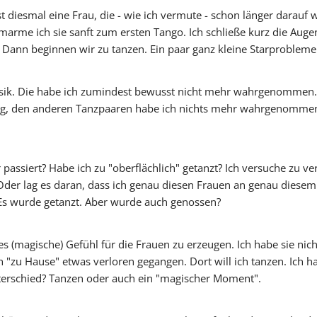
st diesmal eine Frau, die - wie ich vermute - schon länger darauf
umarme ich sie sanft zum ersten Tango. Ich schließe kurz die Augen
nn beginnen wir zu tanzen. Ein paar ganz kleine Starprobleme 
usik. Die habe ich zumindest bewusst nicht mehr wahrgenommen. 
, den anderen Tanzpaaren habe ich nichts mehr wahrgenommen. E
passiert? Habe ich zu "oberflächlich" getanzt? Ich versuche zu v
Oder lag es daran, dass ich genau diesen Frauen an genau diesem
Es wurde getanzt. Aber wurde auch genossen?
s (magische) Gefühl für die Frauen zu erzeugen. Ich habe sie nich
h "zu Hause" etwas verloren gegangen. Dort will ich tanzen. Ich h
Unterschied? Tanzen oder auch ein "magischer Moment".