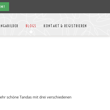
CH!
Navigation
ONGABILDER
BLOGS
KONTAKT & REGISTRIEREN
überspringen
n Jahres
Kontakt
Mitglieder Login
MTango
Mitglieder Registrieren
Anbieter-Events eintragen
 sehr schöne Tandas mit drei verschiedenen