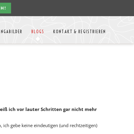
CH!
Navigation
ONGABILDER
BLOGS
KONTAKT & REGISTRIEREN
überspringen
n Jahres
Kontakt
Mitglieder Login
MTango
Mitglieder Registrieren
Anbieter-Events eintragen
weiß ich vor lauter Schritten gar nicht mehr
, ich gebe keine eindeutigen (und rechtzeitigen)