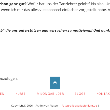
chon ganz gut?
Wofür hat uns der Tanzlehrer gelobt? Na also! Und
enn ich mir das alles vieeeeeeeeel einfacher vorgestellt habe. A
b" die uns unterstützen und versuchen zu motivieren! Und dank
zuzufügen.
ZEN
KURSE
MILONGABILDER
BLOGS
KONTAK
Copyright© 2026 | Achim von Flatow |
Fotografie available-light.de
|