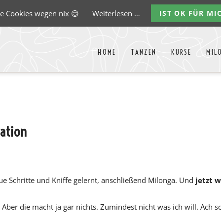
e Cookies wegen nIx 😊
Weiterlesen …
IST OK FÜR MI
HOME
TANZEN
KURSE
MIL
Liste aller Events des kommende
y
Carlos
Ernst
Gregorio
Marco
Paredes
Lehmann
Garido
González
ration
ue Schritte und Kniffe gelernt, anschließend Milonga. Und
jetzt 
Aber die macht ja gar nichts. Zumindest nicht was ich will. Ach so