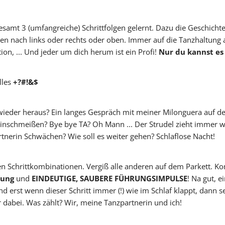
esamt 3 (umfangreiche) Schrittfolgen gelernt. Dazu die Geschicht
Vicky
SteffiTango
Tango y más
TANZerei
Tanzschule
ehen nach links oder rechts oder oben. Immer auf die Tanzhaltung
e.V,
WILFEGO
on, ... Und jeder um dich herum ist ein Profi!
Nur du kannst es 
lles
+?#!&$
 wieder heraus? Ein langes Gespräch mit meiner Milonguera auf 
Hinschmeißen? Bye bye TA? Oh Mann ... Der Strudel zieht immer we
tnerin Schwächen? Wie soll es weiter gehen? Schlaflose Nacht!
en Schrittkombinationen. Vergiß alle anderen auf dem Parkett. Ko
tung
und
EINDEUTIGE, SAUBERE FÜHRUNGSIMPULSE
! Na gut, e
nd erst wenn dieser Schritt immer (!) wie im Schlaf klappt, dann s
r dabei. Was zählt? Wir, meine Tanzpartnerin und ich!