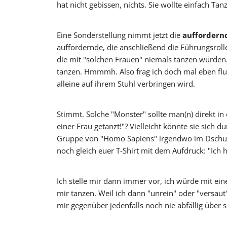
hat nicht gebissen, nichts. Sie wollte einfach T
Eine Sonderstellung nimmt jetzt die
auffordern
auffordernde, die anschließend die Führungsrolle
die mit "solchen Frauen" niemals tanzen würden.
tanzen. Hmmmh. Also frag ich doch mal eben flux 
alleine auf ihrem Stuhl verbringen wird.
Stimmt. Solche "Monster" sollte man(n) direkt i
einer Frau getanzt!"? Vielleicht könnte sie sich 
Gruppe von "Homo Sapiens" irgendwo im Dschunge
noch gleich euer T-Shirt mit dem Aufdruck: "Ich
Ich stelle mir dann immer vor, ich würde mit e
mir tanzen. Weil ich dann "unrein" oder "versau
mir gegenüber jedenfalls noch nie abfällig über