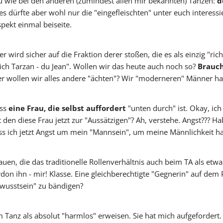
u wie bei den anderen (zumindest allen mir bekannten) Tänzen:
d
 Dies dürfte aber wohl nur die "eingefleischten" unter euch interes
pekt einmal beiseite.
Vicky
SteffiTango
Tango y más
TANZerei
Tanzschule
e.V,
WILFEGO
wird sicher auf die Fraktion derer stoßen, die es als einzig "rich
 "ich Tarzan - du Jean". Wollen wir das heute auch noch so?
Brauc
ber wollen wir alles andere "ächten"? Wir "moderneren" Männer ha
ass
eine Frau, die selbst auffordert
"unten durch" ist. Okay, ic
 den diese Frau jetzt zur "Aussätzigen"? Ah, verstehe. Angst??? H
ss ich jetzt Angst um mein "Mannsein", um meine Männlichkeit h
rauen, die das traditionelle Rollenverhältnis auch beim TA als e
rdon ihn - mir! Klasse. Eine gleichberechtigte "Gegnerin" auf dem
ewusstsein" zu bändigen?
m Tanz als absolut "harmlos" erweisen. Sie hat mich aufgefordert.