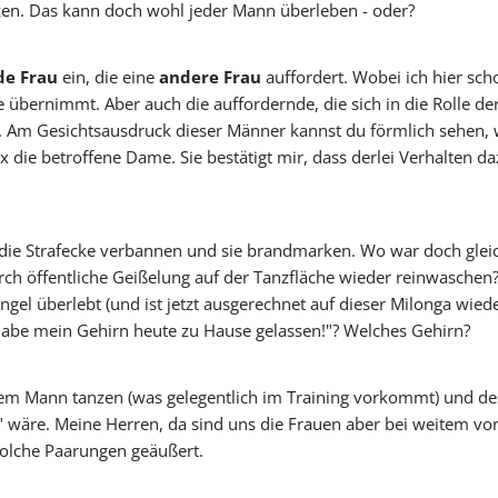
anzen. Das kann doch wohl jeder Mann überleben - oder?
de Frau
ein, die eine
andere Frau
auffordert. Wobei ich hier sc
 übernimmt. Aber auch die auffordernde, die sich in die Rolle de
 Am Gesichtsausdruck dieser Männer kannst du förmlich sehen, wi
die betroffene Dame. Sie bestätigt mir, dass derlei Verhalten da
n die Strafecke verbannen und sie brandmarken. Wo war doch glei
durch öffentliche Geißelung auf der Tanzfläche wieder reinwaschen?
l überlebt (und ist jetzt ausgerechnet auf dieser Milonga wied
 habe mein Gehirn heute zu Hause gelassen!"? Welches Gehirn?
inem Mann tanzen (was gelegentlich im Training vorkommt) und d
t" wäre. Meine Herren, da sind uns die Frauen aber bei weitem vo
 solche Paarungen geäußert.