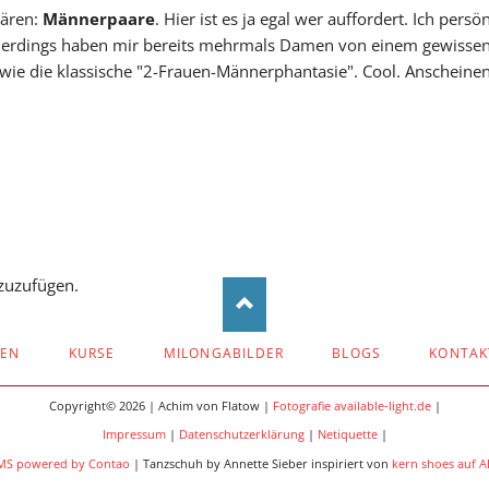
wären:
Männerpaare
. Hier ist es ja egal wer auffordert. Ich pe
lerdings haben mir bereits mehrmals Damen von einem gewissen "
ie die klassische "2-Frauen-Männerphantasie". Cool. Anscheinend
zuzufügen.
ZEN
KURSE
MILONGABILDER
BLOGS
KONTAK
Copyright© 2026 | Achim von Flatow |
Fotografie available-light.de
|
Impressum
|
Datenschutzerklärung
|
Netiquette
|
MS powered by Contao
| Tanzschuh by Annette Sieber inspiriert von
kern shoes auf 