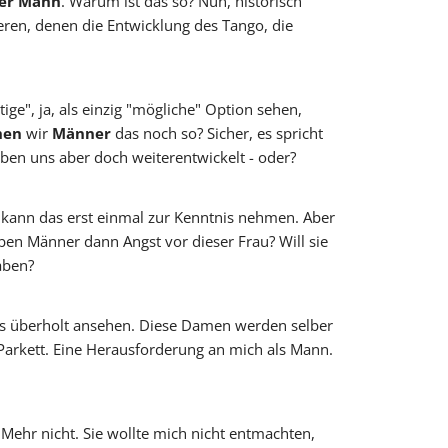
er Mann
. Warum ist das so? Nun, historisch
sieren, denen die Entwicklung des Tango, die
tige", ja, als einzig "mögliche" Option sehen,
hen
wir
Männer
das noch so? Sicher, es spricht
ben uns aber doch weiterentwickelt - oder?
h kann das erst einmal zur Kenntnis nehmen. Aber
aben Männer dann Angst vor dieser Frau? Will sie
aben?
twas überholt ansehen. Diese Damen werden selber
 Parkett. Eine Herausforderung an mich als Mann.
 Mehr nicht. Sie wollte mich nicht entmachten,