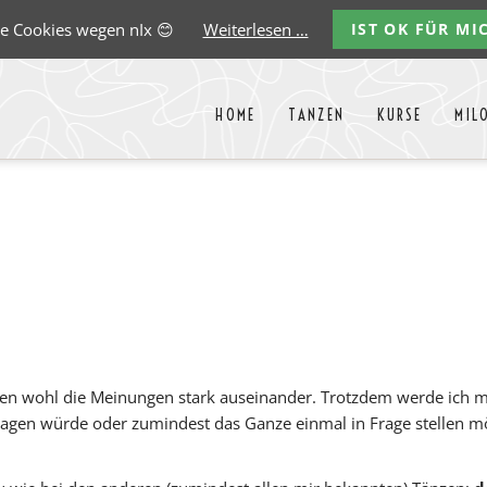
e Cookies wegen nIx 😊
Weiterlesen …
IST OK FÜR MI
HOME
TANZEN
KURSE
MIL
Liste aller Events des kommende
y
Carlos
Ernst
Gregorio
Marco
Paredes
Lehmann
Garido
González
gehen wohl die Meinungen stark auseinander. Trotzdem werde ich 
rfragen würde oder zumindest das Ganze einmal in Frage stellen m