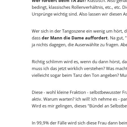
Wer fordert beim TA auf?
Klassisch. Also gena
bedingt, klassisches Rollenverhältnis, etc., etc.
Ursprünge wichtig sind. Also lassen wir diesen As
Oscar y 
Wer sich in der Tangoszene ein wenig um hört, der 
dass
der Mann die Dame auffordert
. Na gut,
ja nichts dagegen, die Auserwählte zu fragen. A
Richtig schlimm wird es, wenn du dann hörst, d
muss ich das jetzt wirklich verstehen? Was macht
vielleicht sogar beim Tanz den Ton angeben? Mu
Diese - wohl kleine Fraktion - selbstbewusster F
aktiv. Warum warten? Ich will! Ich nehme es - pa
Wird es mir gelingen, dieses "Bündel an Selbstb
In 99,9% der Fälle wird sich diese Frau dann bei