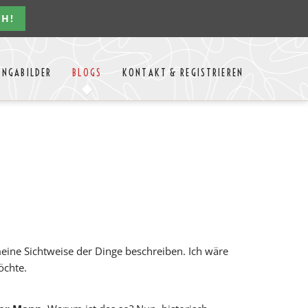
CH!
Navigation
ONGABILDER
BLOGS
KONTAKT & REGISTRIEREN
überspringen
n Jahres
Kontakt
Mitglieder Login
MTango
Mitglieder Registrieren
Anbieter-Events eintragen
meine Sichtweise der Dinge beschreiben. Ich wäre
öchte.