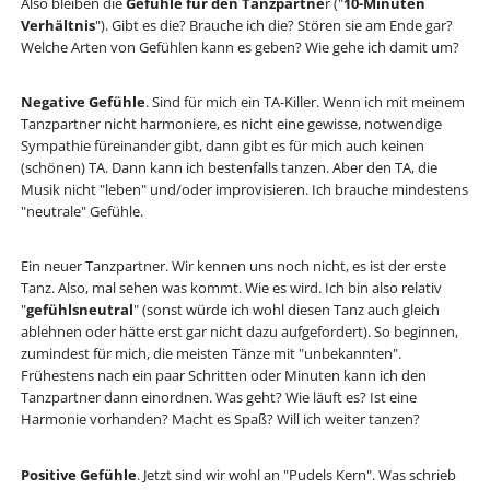
Also bleiben die
Gefühle für den Tanzpartne
r ("
10-Minuten
Verhältnis
"). Gibt es die? Brauche ich die? Stören sie am Ende gar?
Welche Arten von Gefühlen kann es geben? Wie gehe ich damit um?
Negative Gefühle
. Sind für mich ein TA-Killer. Wenn ich mit meinem
Tanzpartner nicht harmoniere, es nicht eine gewisse, notwendige
Sympathie füreinander gibt, dann gibt es für mich auch keinen
(schönen) TA. Dann kann ich bestenfalls tanzen. Aber den TA, die
Musik nicht "leben" und/oder improvisieren. Ich brauche mindestens
"neutrale" Gefühle.
Ein neuer Tanzpartner. Wir kennen uns noch nicht, es ist der erste
Tanz. Also, mal sehen was kommt. Wie es wird. Ich bin also relativ
"
gefühlsneutral
" (sonst würde ich wohl diesen Tanz auch gleich
ablehnen oder hätte erst gar nicht dazu aufgefordert). So beginnen,
zumindest für mich, die meisten Tänze mit "unbekannten".
Frühestens nach ein paar Schritten oder Minuten kann ich den
Tanzpartner dann einordnen. Was geht? Wie läuft es? Ist eine
Harmonie vorhanden? Macht es Spaß? Will ich weiter tanzen?
Positive Gefühle
. Jetzt sind wir wohl an "Pudels Kern". Was schrieb