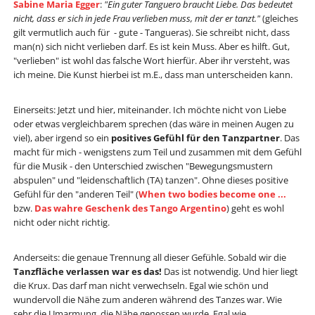
Sabine Maria Egger
:
"Ein guter Tanguero braucht Liebe. Das bedeutet
nicht, dass er sich in jede Frau verlieben muss, mit der er tanzt."
(gleiches
gilt vermutlich auch für - gute - Tangueras). Sie schreibt nicht, dass
man(n) sich nicht verlieben darf. Es ist kein Muss. Aber es hilft. Gut,
"verlieben" ist wohl das falsche Wort hierfür. Aber ihr versteht, was
ich meine. Die Kunst hierbei ist m.E., dass man unterscheiden kann.
Einerseits: Jetzt und hier, miteinander. Ich möchte nicht von Liebe
oder etwas vergleichbarem sprechen (das wäre in meinen Augen zu
viel), aber irgend so ein
positives Gefühl für den Tanzpartner
. Das
macht für mich - wenigstens zum Teil und zusammen mit dem Gefühl
für die Musik - den Unterschied zwischen "Bewegungsmustern
abspulen" und "leidenschaftlich (TA) tanzen". Ohne dieses positive
Gefühl für den "anderen Teil" (
When two bodies become one ...
bzw.
Das wahre Geschenk des Tango Argentino
) geht es wohl
nicht oder nicht richtig.
Anderseits: die genaue Trennung all dieser Gefühle. Sobald wir die
Tanzfläche verlassen war es das!
Das ist notwendig. Und hier liegt
die Krux. Das darf man nicht verwechseln. Egal wie schön und
wundervoll die Nähe zum anderen während des Tanzes war. Wie
sehr die Umarmung, die Nähe genossen wurde. Egal wie