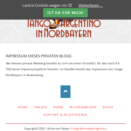
Leckre Cookies wegen nIx 😊
Weiterlesen …
IST OK FÜR MICH!
IMPRESSUM DIESES PRIVATEN BLOGS
Bei diesem private Webblog handelt es sich um einen Einzelfall, für den nach § 6
TDG keine Impressumspflicht besteht. Im Zweifel kommt das Impressum von Tango-
Nordbayern in Anwendung.
NAVIGATION
HOME
TANZEN
KURSE
MILONGABILDER
BLOGS
ÜBERSPRINGEN
KONTAKT & REGISTRIEREN
Copyright© 2026 | Achim von Flatow |
Fotografie available-light.de
|