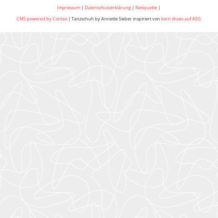
Impressum
|
Datenschutzerklärung
|
Netiquette
|
CMS powered by Contao
| Tanzschuh by Annette Sieber inspiriert von
kern shoes auf AEG