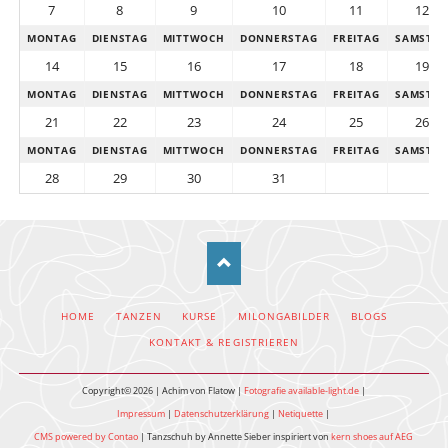
7
8
9
10
11
12
MONTAG
DIENSTAG
MITTWOCH
DONNERSTAG
FREITAG
SAMSTA
14
15
16
17
18
19
MONTAG
DIENSTAG
MITTWOCH
DONNERSTAG
FREITAG
SAMSTA
21
22
23
24
25
26
MONTAG
DIENSTAG
MITTWOCH
DONNERSTAG
FREITAG
SAMSTA
28
29
30
31
NAVIGATION
HOME
TANZEN
KURSE
MILONGABILDER
BLOGS
ÜBERSPRINGEN
KONTAKT & REGISTRIEREN
Copyright© 2026 | Achim von Flatow |
Fotografie available-light.de
|
Impressum
|
Datenschutzerklärung
|
Netiquette
|
CMS powered by Contao
| Tanzschuh by Annette Sieber inspiriert von
kern shoes auf AEG