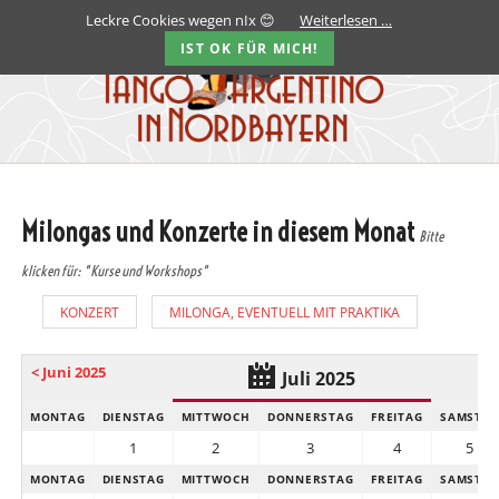
Leckre Cookies wegen nIx 😊
Weiterlesen …
IST OK FÜR MICH!
Milongas und Konzerte in diesem Monat
Bitte
klicken für: "Kurse und Workshops"
KONZERT
MILONGA, EVENTUELL MIT PRAKTIKA
< Juni 2025
Au
Juli 2025
MONTAG
DIENSTAG
MITTWOCH
DONNERSTAG
FREITAG
SAMSTA
1
2
3
4
5
MONTAG
DIENSTAG
MITTWOCH
DONNERSTAG
FREITAG
SAMSTA