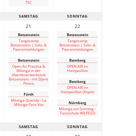
TSC
SAMSTAG
SONNTAG
21
22
Betzenstein
Betzenstein
Tangocamp
Tangocamp
Betzenstein | Solo- &
Betzenstein | Solo- &
Paaranmeldungen
Paaranmeldungen
Betzenstein
Bamberg
Open Air Practica &
OPEN AIR im
Milonga in der
Hainpavillon
Abenteuerwerkstatt
Betzenstein - mit DJane
Bamberg
Floora
OPEN AIR im
Hainpavillon (Kopie)
Fürth
Milonga Querida - La
Nürnberg
Milonga Para Vos
Milonga am Sonntag -
Tanzschule WILFEGO
SAMSTAG
SONNTAG