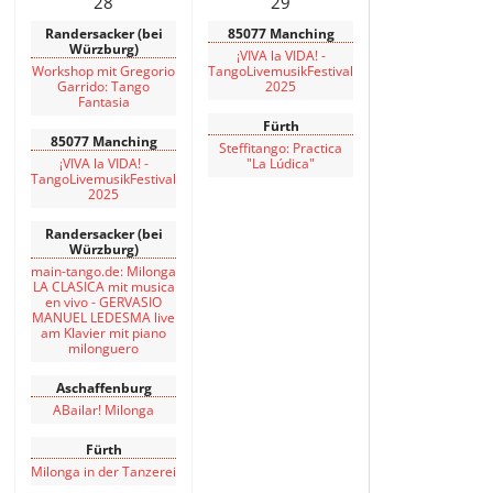
28
29
Randersacker (bei
85077 Manching
Würzburg)
¡VIVA la VIDA! -
Workshop mit Gregorio
TangoLivemusikFestival
Garrido: Tango
2025
Fantasia
Fürth
85077 Manching
Steffitango: Practica
¡VIVA la VIDA! -
"La Lúdica"
TangoLivemusikFestival
2025
Randersacker (bei
Würzburg)
main-tango.de: Milonga
LA CLASICA mit musica
en vivo - GERVASIO
MANUEL LEDESMA live
am Klavier mit piano
milonguero
Aschaffenburg
ABailar! Milonga
Fürth
Milonga in der Tanzerei