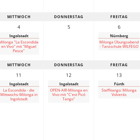
MITTWOCH
DONNERSTAG
FREITAG
Vicky
SteffiTango
Tango y más
TANZerei
Tanzschule
4
5
6
e.V,
WILFEGO
Ingolstadt
Nürnberg
Milonga "La Escondida
Milonga Übungsabend
en Vivo" mit "Miguel
- Tanzschule WILFEGO
Pesce"
MITTWOCH
DONNERSTAG
FREITAG
11
12
13
Ingolstadt
Ingolstadt
Fürth
La Escondida - die
OPEN-AIR-Milonga en
Steffitango: Milonga
Mittwochs-Milonga in
Vivo mit "C'est Picó
Volverás
Ingolstadt
Tango"