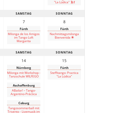
"La Lúdica" 🕺💃
SAMSTAG
SONNTAG
7
8
Fürth
Fürth
Milonga de los Amigos
Nachmittagsmilonga
im Tango Loft
Bienvenida 🌟
Margarita
SAMSTAG
SONNTAG
14
15
Nürnberg
Fürth
Milonga mit Workshop -
Steffitango: Practica
Tanzschule WILFEGO
"La Lúdica"
Aschaffenburg
ABailar! – Tango-
Argentino-Práctica
Coburg
Tangosommerball mit
Trivento - Livemusik im