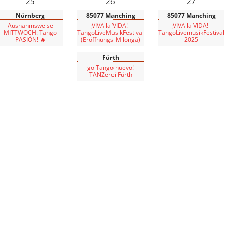
25
26
27
Nürnberg
85077 Manching
85077 Manching
Ausnahmsweise
¡VIVA la VIDA! -
¡VIVA la VIDA! -
MITTWOCH: Tango
TangoLiveMusikFestival
TangoLivemusikFestival
PASIÓN! 🔥
(Eröffnungs-Milonga)
2025
Fürth
go Tango nuevo!
TANZerei Fürth