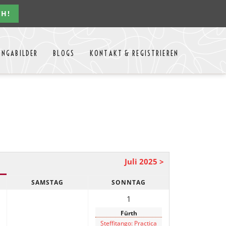
CH!
Navigation
ONGABILDER
BLOGS
KONTAKT & REGISTRIEREN
überspringen
n Jahres
Kontakt
Mitglieder Login
MTango
Mitglieder Registrieren
Anbieter-Events eintragen
Juli 2025 >
SAMSTAG
SONNTAG
1
Fürth
Steffitango: Practica