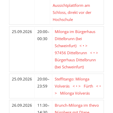
Aussichtplattform am
Schloss, direkt vor der
Hochschule
25.09.2026
20:00–
Milonga im Bürgerhaus
00:30
Dittelbrunn (bei
Schweinfurt) < • >
97456 Dittelbrunn < • >
Bürgerhaus Dittelbrunn
(bei Schweinfurt)
25.09.2026
20:00–
Steffitango: Milonga
23:59
Volverás < • > Fürth < •
> Milonga Volverás
26.09.2026
11:30–
Brunch-Milonga im thevo
14:30
Nürnberg mit DJane