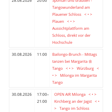
28.08.2026
20:00
Spontan und draußen -
Tangowunderland am
Plauener Schloss < • >
Plauen < • >
Aussichtplattform am
Schloss, direkt vor der
Hochschule
30.08.2026
11:00
Bailongo-Brunch - Mittags
tanzen bei Margarita 🌼
Tango < • > Würzburg <
• > Milonga im Margarita
Tango
30.08.2026
17:00–
OPEN AIR Milonga < • >
21:00
Kirchberg an der Jagst < •
> Tango im Schloss