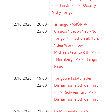
• > Fürth < • > Oscar y
Vicky Tango
12.10.2026
20:00–
🔥Tango PASIÓN!🔥
23:00
Clásico/Nuevo-/Neo-/Non-
Tango! +++ Schon ab 18h:
"Idea-Work-Flow" -
Michaels técnica 💃🕺 < • >
Nürnberg < • > Tango
Pasión
13.10.2026
19:00–
Tangowerkstatt in der
22:00
Disharmonie Schweinfurt
< • > Schweinfurt < • >
Disharmonie Schweinfurt
15.10.2026
21:00–
La Milonguita < • >