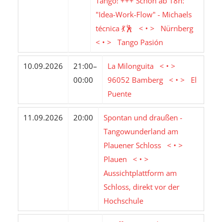
Tango! +++ Schon ab 18h:
"Idea-Work-Flow" - Michaels
técnica 💃🕺 < • > Nürnberg
< • > Tango Pasión
10.09.2026
21:00–
La Milonguita < • >
00:00
96052 Bamberg < • > El
Puente
11.09.2026
20:00
Spontan und draußen -
Tangowunderland am
Plauener Schloss < • >
Plauen < • >
Aussichtplattform am
Schloss, direkt vor der
Hochschule