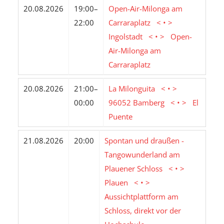
20.08.2026
19:00–
Open-Air-Milonga am
22:00
Carraraplatz < • >
Ingolstadt < • > Open-
Air-Milonga am
Carraraplatz
20.08.2026
21:00–
La Milonguita < • >
00:00
96052 Bamberg < • > El
Puente
21.08.2026
20:00
Spontan und draußen -
Tangowunderland am
Plauener Schloss < • >
Plauen < • >
Aussichtplattform am
Schloss, direkt vor der