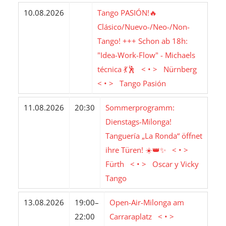
10.08.2026
Tango PASIÓN!🔥
Clásico/Nuevo-/Neo-/Non-
Tango! +++ Schon ab 18h:
"Idea-Work-Flow" - Michaels
técnica 💃🕺 < • > Nürnberg
< • > Tango Pasión
11.08.2026
20:30
Sommerprogramm:
Dienstags-Milonga!
Tanguería „La Ronda“ öffnet
ihre Türen! ☀️👑✨ < • >
Fürth < • > Oscar y Vicky
Tango
13.08.2026
19:00–
Open-Air-Milonga am
22:00
Carraraplatz < • >