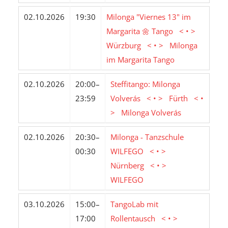
02.10.2026
19:30
Milonga "Viernes 13" im
Margarita 🌼 Tango < • >
Würzburg < • > Milonga
im Margarita Tango
02.10.2026
20:00–
Steffitango: Milonga
23:59
Volverás < • > Fürth < •
> Milonga Volverás
02.10.2026
20:30–
Milonga - Tanzschule
00:30
WILFEGO < • >
Nürnberg < • >
WILFEGO
03.10.2026
15:00–
TangoLab mit
17:00
Rollentausch < • >