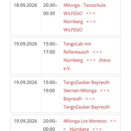
18.09.2026
20:30–
Milonga - Tanzschule
00:30
WILFEGO < • >
Nürnberg < • >
WILFEGO
19.09.2026
15:00–
TangoLab mit
17:00
Rollentausch < • >
Nürnberg < • > thevo
e.V.
19.09.2026
15:00–
TangoZauber Bayreuth
19:00
Sternen-Milonga < • >
Bayreuth < • >
TangoZauber Bayreuth
19.09.2026
20:00–
Milonga Los Morenos < •
00:00
> Nürnberg < • >