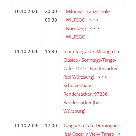
10.10.2026
20:00–
Milonga - Tanzschule
00:30
WILFEGO < • >
Nürnberg < • >
WILFEGO
11.10.2026
15:30
main-tango.de: Milonga La
Clasica - Sonntags-Tango-
Café < • > Randersacker
(bei Würzburg) < • >
Schützenhaus
Randersacker, 97236
Randersacker (bei
Würzburg)
11.10.2026
17:00
Tangueria Café Dominguez
ibei Oscar y Vicky Tango <