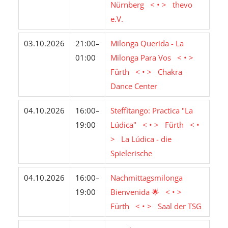
Nürnberg < • > thevo
e.V.
03.10.2026
21:00–
Milonga Querida - La
01:00
Milonga Para Vos < • >
Fürth < • > Chakra
Dance Center
04.10.2026
16:00–
Steffitango: Practica "La
19:00
Lúdica" < • > Fürth < •
> La Lúdica - die
Spielerische
04.10.2026
16:00–
Nachmittagsmilonga
19:00
Bienvenida 🌟 < • >
Fürth < • > Saal der TSG