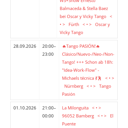
WS+Show Ernesto
Balmaceda & Stella Baez
bei Oscar y Vicky Tango <
• > Fürth < • > Oscar y
Vicky Tango
28.09.2026
20:00–
🔥Tango PASIÓN!🔥
23:00
Clásico/Nuevo-/Neo-/Non-
Tango! +++ Schon ab 18h:
"Idea-Work-Flow" -
Michaels técnica 💃🕺 < • >
Nürnberg < • > Tango
Pasión
01.10.2026
21:00–
La Milonguita < • >
00:00
96052 Bamberg < • > El
Puente