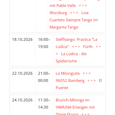
mit Pable Valle < • >
Würzburg < • > Live
Cuarteto Siempre Tango im
Margarita Tango
18.10.2026
16:00–
Steffitango: Practica "La
19:00
Lúdica" < • > Fürth < •
> La Lúdica - die
Spielerische
22.10.2026
21:00–
La Milonguita < • >
00:00
96052 Bamberg < • > El
Puente
24.10.2026
11:30–
Brunch-Milonga im
14:30
YAMUNA Erlangen mit
DJane Floora < • >