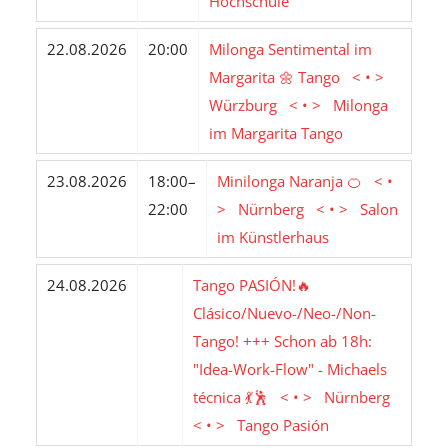
Hochschule
22.08.2026
20:00
Milonga Sentimental im
Margarita 🌼 Tango < • >
Würzburg < • > Milonga
im Margarita Tango
23.08.2026
18:00–
Minilonga Naranja 🍊 < •
22:00
> Nürnberg < • > Salon
im Künstlerhaus
24.08.2026
Tango PASIÓN!🔥
Clásico/Nuevo-/Neo-/Non-
Tango! +++ Schon ab 18h:
"Idea-Work-Flow" - Michaels
técnica 💃🕺 < • > Nürnberg
< • > Tango Pasión