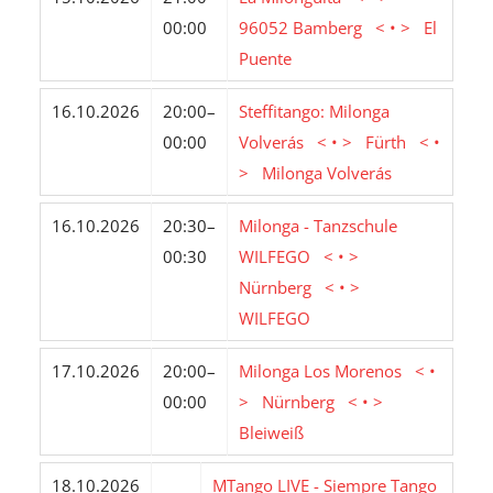
00:00
96052 Bamberg < • > El
Puente
16.10.2026
20:00–
Steffitango: Milonga
00:00
Volverás < • > Fürth < •
> Milonga Volverás
16.10.2026
20:30–
Milonga - Tanzschule
00:30
WILFEGO < • >
Nürnberg < • >
WILFEGO
17.10.2026
20:00–
Milonga Los Morenos < •
00:00
> Nürnberg < • >
Bleiweiß
18.10.2026
MTango LIVE - Siempre Tango