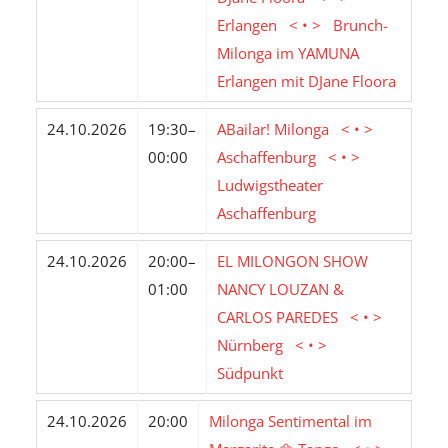
Erlangen < • > Brunch-
Milonga im YAMUNA
Erlangen mit DJane Floora
24.10.2026
19:30–
ABailar! Milonga < • >
00:00
Aschaffenburg < • >
Ludwigstheater
Aschaffenburg
24.10.2026
20:00–
EL MILONGON SHOW
01:00
NANCY LOUZAN &
CARLOS PAREDES < • >
Nürnberg < • >
Südpunkt
24.10.2026
20:00
Milonga Sentimental im