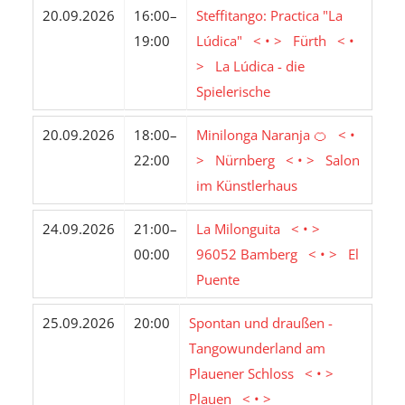
20.09.2026
16:00–
Steffitango: Practica "La
19:00
Lúdica" < • > Fürth < •
> La Lúdica - die
Spielerische
20.09.2026
18:00–
Minilonga Naranja 🍊 < •
22:00
> Nürnberg < • > Salon
im Künstlerhaus
24.09.2026
21:00–
La Milonguita < • >
00:00
96052 Bamberg < • > El
Puente
25.09.2026
20:00
Spontan und draußen -
Tangowunderland am
Plauener Schloss < • >
Plauen < • >