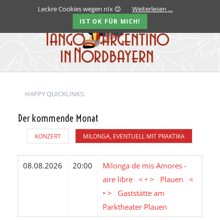
Leckre Cookies wegen nIx 😊
Weiterlesen …
IST OK FÜR MICH!
HAPPY QUICKLINKS:
Der kommende Monat
KONZERT
MILONGA, EVENTUELL MIT PRAKTIKA
08.08.2026
20:00
Milonga de mis Amores -
aire libre < • > Plauen <
• > Gaststätte am
Parktheater Plauen