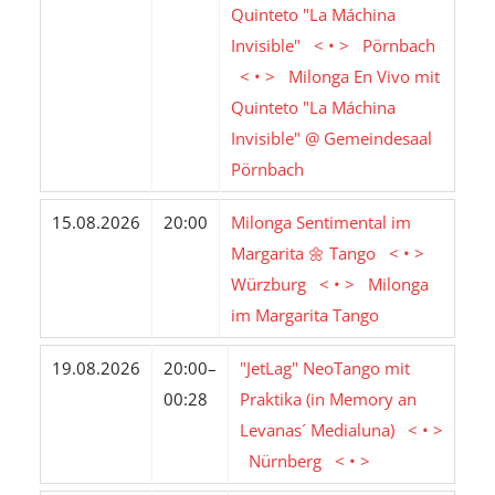
Quinteto "La Máchina
Invisible" < • > Pörnbach
< • > Milonga En Vivo mit
Quinteto "La Máchina
Invisible" @ Gemeindesaal
Pörnbach
15.08.2026
20:00
Milonga Sentimental im
Margarita 🌼 Tango < • >
Würzburg < • > Milonga
im Margarita Tango
19.08.2026
20:00–
"JetLag" NeoTango mit
00:28
Praktika (in Memory an
Levanas´ Medialuna) < • >
Nürnberg < • >