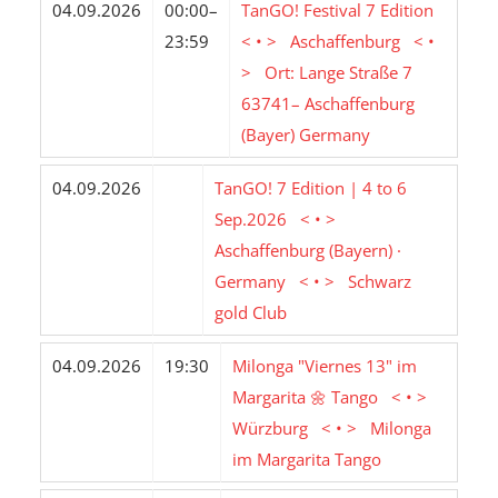
04.09.2026
00:00–
TanGO! Festival 7 Edition
23:59
< • > Aschaffenburg < •
> Ort: Lange Straße 7
63741– Aschaffenburg
(Bayer) Germany
04.09.2026
TanGO! 7 Edition | 4 to 6
Sep.2026 < • >
Aschaffenburg (Bayern) ·
Germany < • > Schwarz
gold Club
04.09.2026
19:30
Milonga "Viernes 13" im
Margarita 🌼 Tango < • >
Würzburg < • > Milonga
im Margarita Tango