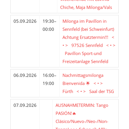
Chiche, Maja Milonga/Vals
05.09.2026
19:30–
Milonga im Pavillon in
00:00
Sennfeld (bei Schweinfurt)
Achtung Ersatztermin!!! <
• > 97526 Sennfeld < • >
Pavillon Sport-und
Freizeitanlage Sennfeld
06.09.2026
16:00–
Nachmittagsmilonga
19:00
Bienvenida 🌟 < • >
Fürth < • > Saal der TSG
07.09.2026
AUSNAHMETERMIN: Tango
PASIÓN!🔥
Clásico/Nuevo-/Neo-/Non-