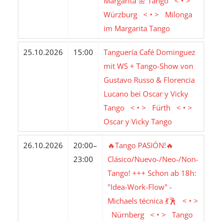
Margarita 🌼 Tango < • >
Würzburg < • > Milonga
im Margarita Tango
25.10.2026
15:00
Tanguería Café Dominguez
mit WS + Tango-Show von
Gustavo Russo & Florencia
Lucano bei Oscar y Vicky
Tango < • > Fürth < • >
Oscar y Vicky Tango
26.10.2026
20:00–
🔥Tango PASIÓN!🔥
23:00
Clásico/Nuevo-/Neo-/Non-
Tango! +++ Schon ab 18h:
"Idea-Work-Flow" -
Michaels técnica 💃🕺 < • >
Nürnberg < • > Tango