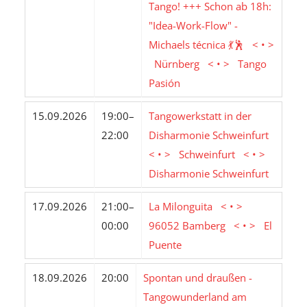
Tango! +++ Schon ab 18h:
"Idea-Work-Flow" -
Michaels técnica 💃🕺 < • >
Nürnberg < • > Tango
Pasión
15.09.2026
19:00–
Tangowerkstatt in der
22:00
Disharmonie Schweinfurt
< • > Schweinfurt < • >
Disharmonie Schweinfurt
17.09.2026
21:00–
La Milonguita < • >
00:00
96052 Bamberg < • > El
Puente
18.09.2026
20:00
Spontan und draußen -
Tangowunderland am