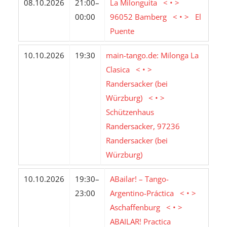
08.10.2026
21:00–
La Milonguita < • >
00:00
96052 Bamberg < • > El
Puente
10.10.2026
19:30
main-tango.de: Milonga La
Clasica < • >
Randersacker (bei
Würzburg) < • >
Schützenhaus
Randersacker, 97236
Randersacker (bei
Würzburg)
10.10.2026
19:30–
ABailar! – Tango-
23:00
Argentino-Práctica < • >
Aschaffenburg < • >
ABAILAR! Practica