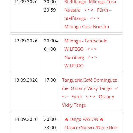
11.09.2026
20:00–
Steffitango: Milonga Cosa
23:59
Nuestra < • > Fürth -
Steffitango < • >
Milonga Cosa Nuestra
12.09.2026
20:00–
Milonga - Tanzschule
01:00
WILFEGO < • >
Nürnberg < • >
WILFEGO
13.09.2026
17:00
Tangueria Café Dominguez
ibei Oscar y Vicky Tango <
• > Fürth < • > Oscar y
Vicky Tango
14.09.2026
20:00–
🔥Tango PASIÓN!🔥
23:00
Clásico/Nuevo-/Neo-/Non-