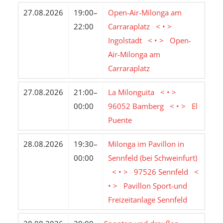
27.08.2026
19:00–
Open-Air-Milonga am
22:00
Carraraplatz < • >
Ingolstadt < • > Open-
Air-Milonga am
Carraraplatz
27.08.2026
21:00–
La Milonguita < • >
00:00
96052 Bamberg < • > El
Puente
28.08.2026
19:30–
Milonga im Pavillon in
00:00
Sennfeld (bei Schweinfurt)
< • > 97526 Sennfeld <
• > Pavillon Sport-und
Freizeitanlage Sennfeld